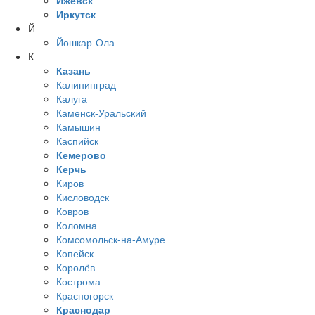
Ижевск
Иркутск
Й
Йошкар-Ола
К
Казань
Калининград
Калуга
Каменск-Уральский
Камышин
Каспийск
Кемерово
Керчь
Киров
Кисловодск
Ковров
Коломна
Комсомольск-на-Амуре
Копейск
Королёв
Кострома
Красногорск
Краснодар