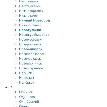
Нефтекамск
Нефтеюганск
Нижневартовск
Нижнекамск
Нижний Новгород
Нижний Тагил
Новокузнецк
Новокуйбышевск
Новомосковск
Новороссийск
Новосибирск
Новочебоксарск
Новочеркасск
Новошахтинск
Новый Уренгой
Ногинск
Норильск
Ноябрьск
О
Обнинск
Одинцово
Октябрьский
Омск