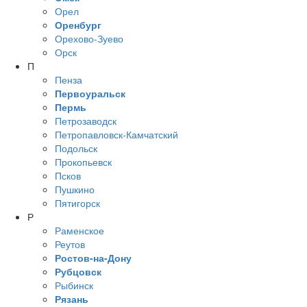
Орел
Оренбург
Орехово-Зуево
Орск
П
Пенза
Первоуральск
Пермь
Петрозаводск
Петропавловск-Камчатский
Подольск
Прокопьевск
Псков
Пушкино
Пятигорск
Р
Раменское
Реутов
Ростов-на-Дону
Рубцовск
Рыбинск
Рязань