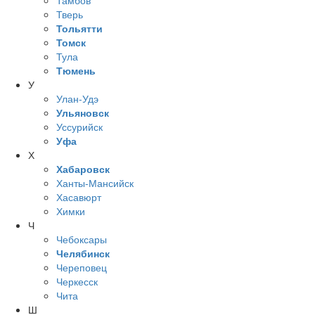
Тамбов
Тверь
Тольятти
Томск
Тула
Тюмень
У
Улан-Удэ
Ульяновск
Уссурийск
Уфа
Х
Хабаровск
Ханты-Мансийск
Хасавюрт
Химки
Ч
Чебоксары
Челябинск
Череповец
Черкесск
Чита
Ш