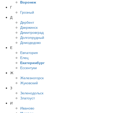
Воронеж
Г
Грозный
Д
Дербент
Дзержинск
Димитровград
Долгопрудный
Домодедово
Е
Евпатория
Елец
Екатеринбург
Ессентуки
Ж
Железногорск
Жуковский
З
Зеленодольск
Златоуст
И
Иваново