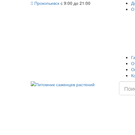
Прокопьевск
с 9:00 до 21:00
Д
О
Г
О
О
К