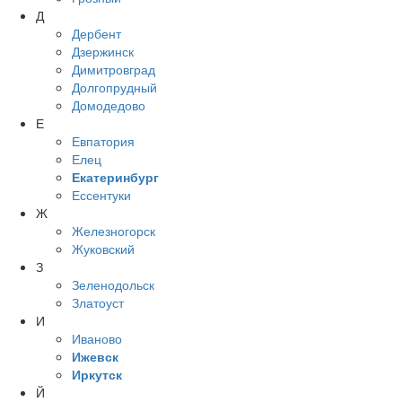
Д
Дербент
Дзержинск
Димитровград
Долгопрудный
Домодедово
Е
Евпатория
Елец
Екатеринбург
Ессентуки
Ж
Железногорск
Жуковский
З
Зеленодольск
Златоуст
И
Иваново
Ижевск
Иркутск
Й