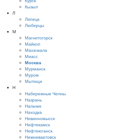
Курск
Кызыл
Л
Липецк
Люберцы
М
Магнитогорск
Майкоп
Махачкала
Миасс
Москва
Мурманск
Муром
Мытищи
Н
Набережные Челны
Назрань
Нальчик
Находка
Невинномысск
Нефтекамск
Нефтеюганск
Нижневартовск