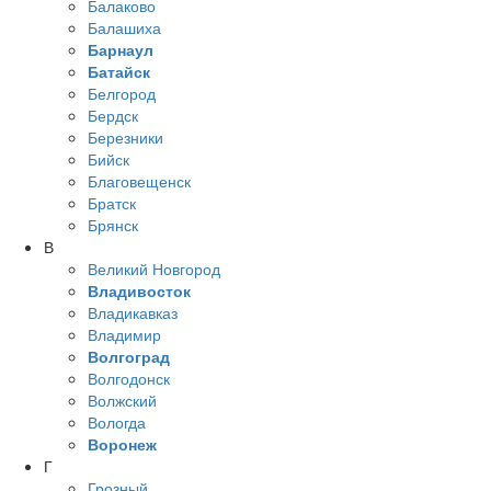
Балаково
Балашиха
Барнаул
Батайск
Белгород
Бердск
Березники
Бийск
Благовещенск
Братск
Брянск
В
Великий Новгород
Владивосток
Владикавказ
Владимир
Волгоград
Волгодонск
Волжский
Вологда
Воронеж
Г
Грозный