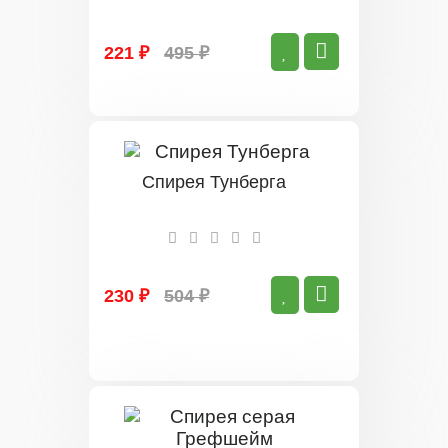
221 ₽
495 ₽
Спирея Тунберга
230 ₽
504 ₽