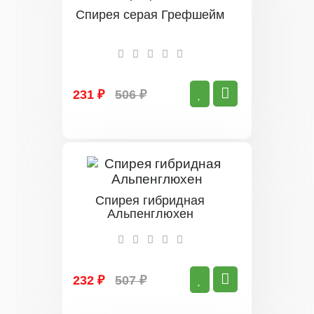
Спирея серая Грефшейм
231 ₽
506 ₽
Спирея гибридная
Альпенглюхен
232 ₽
507 ₽