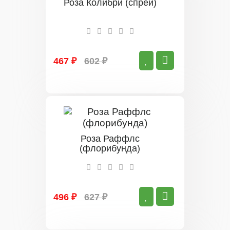
Роза Колибри (спрей)
467 ₽
602 ₽
Роза Раффлс
(флорибунда)
496 ₽
627 ₽