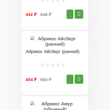
442 ₽
546 ₽
Абрикос Айсберг (ранний)
454 ₽
562 ₽