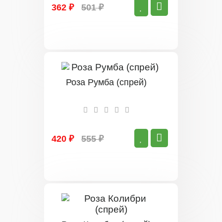
362 ₽
501 ₽
Роза Румба (спрей)
420 ₽
555 ₽