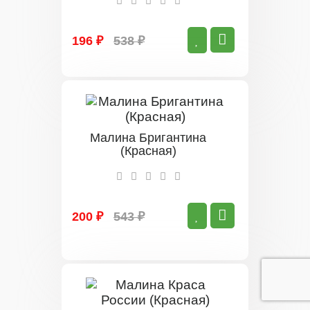
196 ₽
538 ₽
Малина Бригантина
(Красная)
200 ₽
543 ₽