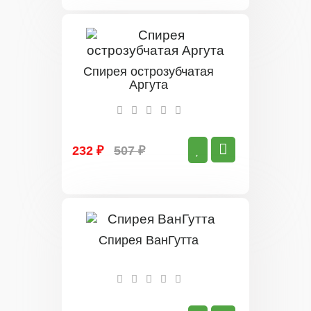
Спирея острозубчатая
Аргута
232 ₽
507 ₽
Спирея ВанГутта