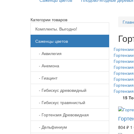
Саженцы цветов
Плодово-ягодные деревья
Категории товаров
Глав
Комплекты. Выгодно!
Гор
Саженцы цветов
Гортензи
- Аквилегия
Гортензии
Гортензии
- Анемона
Гортензия
Гортензия
- Гиацинт
Гортензия
Гортензия
- Гибискус древовидный
Гортензия
15 Т
- Гибискус травянистый
- Гортензия Древовидная
Горте
- Дельфиниум
804 ₽
1