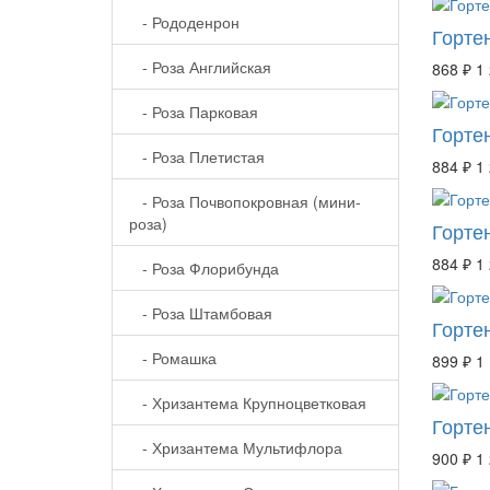
- Рододенрон
Гортен
- Роза Английская
868 ₽
1
- Роза Парковая
Горте
- Роза Плетистая
884 ₽
1
- Роза Почвопокровная (мини-
роза)
Горте
884 ₽
1
- Роза Флорибунда
- Роза Штамбовая
Горте
- Ромашка
899 ₽
1
- Хризантема Крупноцветковая
Гортен
- Хризантема Мультифлора
900 ₽
1