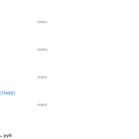
стная)
, руб