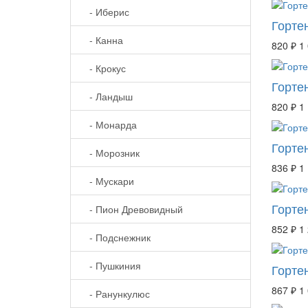
- Иберис
Горте
- Канна
820 ₽
1
- Крокус
Гортен
- Ландыш
820 ₽
1
- Монарда
Горте
- Морозник
836 ₽
1
- Мускари
Горте
- Пион Древовидный
852 ₽
1
- Подснежник
- Пушкиния
Горте
867 ₽
1
- Ранункулюс