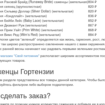
ия Ранэвэй Брайд (Runaway Bride) саженцы (ампельная)
804 ₽
ия сеянец (крупнолистная)
820 ₽
ия Сильвер Доллар (Silver Dollar) (метельчатая)
820 ₽
ия «Кэндллайт» (метельчатая)
836 ₽
ия Бейби Лейс (Baby Lace) (метельчатая)
852 ₽
ия Диамант Руж (метельчатая)
867 ₽
ия Прим Уайт (Prim White) (метельчатая)
868 ₽
ия Вимс Ред (Wim's Red) (метельчатая)
884 ₽
логии цветов “зеленый” определяется как жизнь, гармония, рост, 
 так широко распространено озеленение нашего с вами окружения.
 с ранней весны начинают нас радовать первыми зелеными росткам
магазин "Свой питомник"
располагает широким ассортиментом пос
вующих товаров.
енцы Гортензии
м разделе представлены все товары данной категории. Чтобы было
зуйтесь фильтром либо выбором подкатегории.
 сделать заказ?
кажите по позиции нужное количество саженцев и добавьте ее в кор