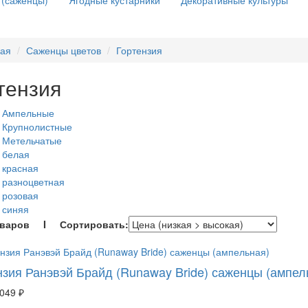
 (саженцы)
Ягодные кустарники
Декоративные культуры
ная
Саженцы цветов
Гортензия
тензия
и Ампельные
 Крупнолистные
 Метельчатые
 белая
 красная
 разноцветная
 розовая
 синяя
оваров I Сортировать:
нзия Ранэвэй Брайд (Runaway Bride) саженцы (ампел
 049 ₽