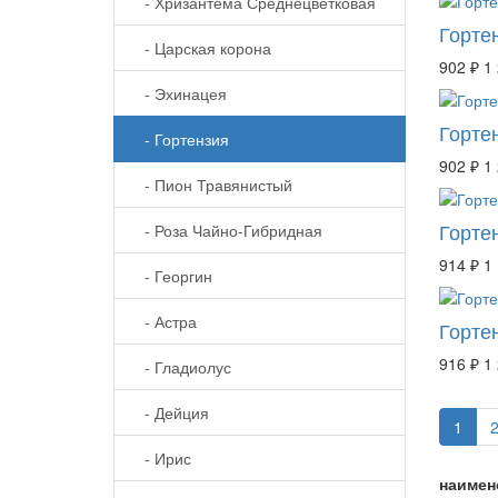
- Хризантема Среднецветковая
Горте
- Царская корона
902 ₽
1
- Эхинацея
Горте
- Гортензия
902 ₽
1
- Пион Травянистый
Горте
- Роза Чайно-Гибридная
914 ₽
1
- Георгин
- Астра
Горте
916 ₽
1
- Гладиолус
- Дейция
1
- Ирис
наимен