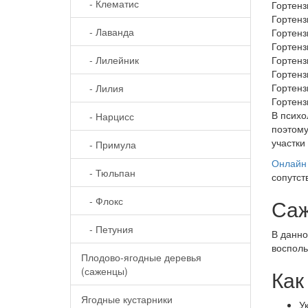
- Клематис
Гортенз
Гортенз
- Лаванда
Гортенз
Гортенз
- Лилейник
Гортенз
Гортенз
Гортенз
- Лилия
Гортенз
В психо
- Нарцисс
поэтому
участки
- Примула
Онлайн 
- Тюльпан
сопутст
- Флокс
Саж
- Петуния
В данно
восполь
Плодово-ягодные деревья
(саженцы)
Как
Ягодные кустарники
У