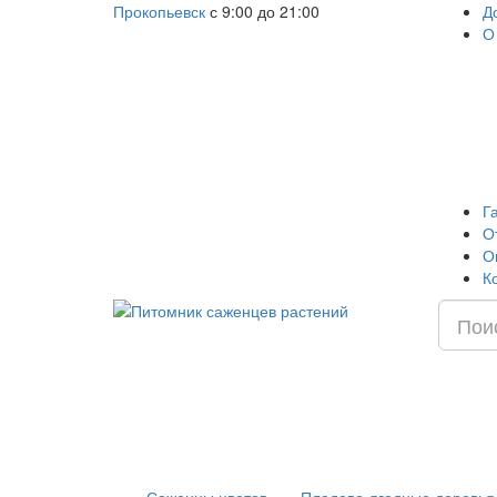
Прокопьевск
с 9:00 до 21:00
Д
О
Г
О
О
К