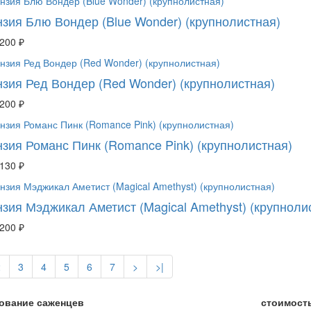
нзия Блю Вондер (Blue Wonder) (крупнолистная)
 200 ₽
нзия Ред Вондер (Red Wonder) (крупнолистная)
 200 ₽
нзия Романс Пинк (Romance Pink) (крупнолистная)
 130 ₽
нзия Мэджикал Аметист (Magical Amethyst) (крупноли
 200 ₽
2
3
4
5
6
7
>
>|
ование саженцев
стоимость