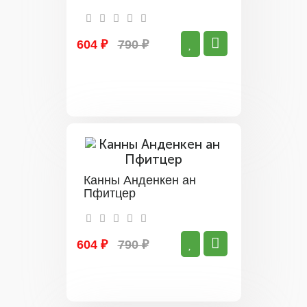
604 ₽
790 ₽
Канны Анденкен ан
Пфитцер
604 ₽
790 ₽