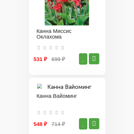
Канна Миссис
Оклахома
531 ₽
699 ₽
Канна Вайоминг
548 ₽
714 ₽