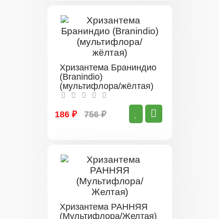
Хризантема Браниндио
(Branindio)
(мультифлора/жёлтая)
186 ₽
756 ₽
Хризантема РАННЯЯ
(Мультифлора/Желтая)