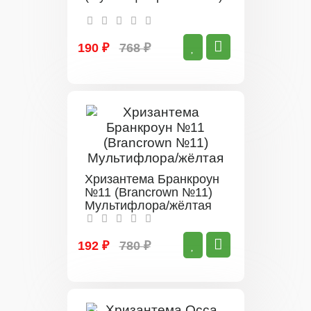
190 ₽
768 ₽
Хризантема Бранкроун
№11 (Brancrown №11)
Мультифлора/жёлтая
192 ₽
780 ₽