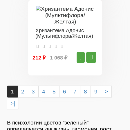
Хризантема Адонис
(Мультифлора/Желтая)
212 ₽
1 068 ₽
1
2
3
4
5
6
7
8
9
>
>|
В психологии цветов “зеленый”
определяется как жизнь, гармония, рост,